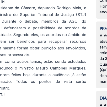
Con
lei.
Hon
esidente da Câmara, deputado Rodrigo Maia, a
enc
inistro do Superior Tribunal de Justiça (STJ)
 Durante o debate, membros da AGU, do
U defenderam a possibilidade de acordos de
PES
bidade. Segundo eles, os acordos no âmbito de
A A
dem ser benéficos para recuperar recursos
ativ
serv
da mesma forma obter punição aos envolvidos,
col
sos processuais.
da 3
sim como outros temas, estão sendo estudados
Qua
 segundo o ministro Mauro Campbell Marques.
(QVT
oram feitas hoje durante a audiência já estão
disp
omissão. Todos os pontos de vista serão
mar
istro.
STJ
DIA
A A