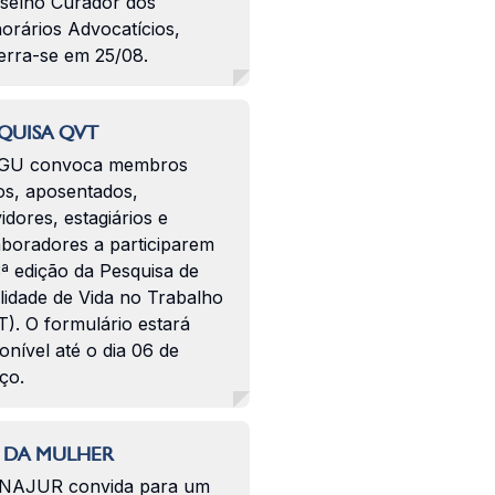
selho Curador dos
orários Advocatícios,
erra-se em 25/08.
QUISA QVT
GU convoca membros
os, aposentados,
idores, estagiários e
aboradores a participarem
ª edição da Pesquisa de
lidade de Vida no Trabalho
). O formulário estará
onível até o dia 06 de
ço.
 DA MULHER
NAJUR convida para um