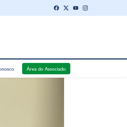
onosco
Área do Associado