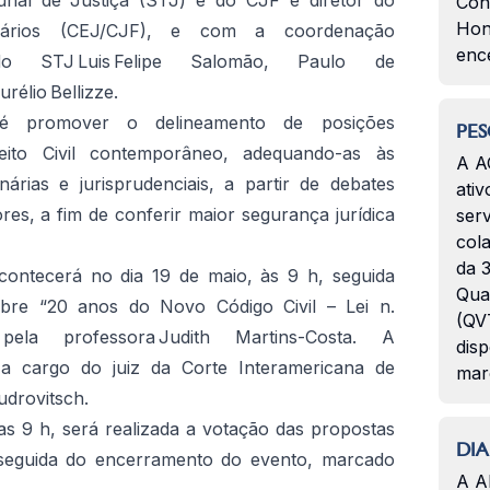
bunal de Justiça (STJ) e do CJF e diretor do
Con
Hon
iários (CEJ/CJF), e com a coordenação
enc
s do STJ Luis Felipe Salomão, Paulo de
élio Bellizze.
é promover o delineamento de posições
PES
reito Civil contemporâneo, adequando-as às
A A
inárias e jurisprudenciais, a partir de debates
ativ
ores, a fim de conferir maior segurança jurídica
serv
col
da 3
contecerá no dia 19 de maio, às 9 h, seguida
Qua
obre “20 anos do Novo Código Civil – Lei n.
(QVT
 pela professora Judith Martins-Costa. A
disp
 a cargo do juiz da Corte Interamericana de
mar
udrovitsch.
das 9 h, será realizada a votação das propostas
DIA
 seguida do encerramento do evento, marcado
A A