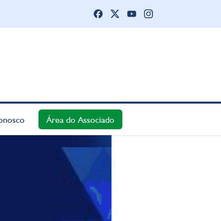
onosco
Área do Associado