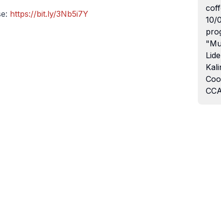
coff
se:
https://bit.ly/3Nb5i7Y
10/
pro
"Mu
Lide
Kali
Coo
CCA