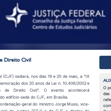
e Direito Civil
 (CJF) sediará, nos dias 19 e 20 de maio, a “IX
AUX
omemoração dos 20 anos da Lei n. 10.406/2002 e
O p
a de Direito Civil”. O evento acontecerá
das
do edifício-sede do CJF, em Brasília.
ref
rdenação-geral do ministro Jorge Mussi, vice-
con