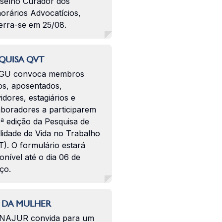
selho Curador dos
orários Advocatícios,
erra-se em 25/08.
QUISA QVT
GU convoca membros
os, aposentados,
idores, estagiários e
aboradores a participarem
ª edição da Pesquisa de
lidade de Vida no Trabalho
). O formulário estará
onível até o dia 06 de
ço.
 DA MULHER
NAJUR convida para um