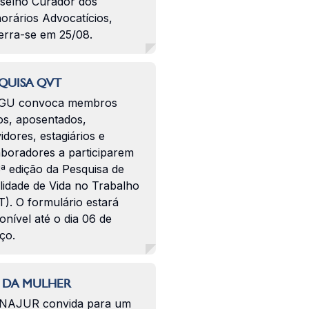
selho Curador dos
orários Advocatícios,
erra-se em 25/08.
QUISA QVT
GU convoca membros
os, aposentados,
idores, estagiários e
aboradores a participarem
ª edição da Pesquisa de
lidade de Vida no Trabalho
). O formulário estará
onível até o dia 06 de
ço.
 DA MULHER
NAJUR convida para um