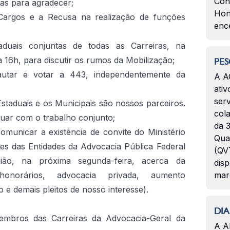
Con
as para agradecer;
Hon
e Cargos e a Recusa na realização de funções
enc
aduais conjuntas de todas as Carreiras, na
da 16h, para discutir os rumos da Mobilização;
PES
utar e votar a 443, independentemente da
A A
ativ
serv
staduais e os Municipais são nossos parceiros.
col
uar com o trabalho conjunto;
da 3
omunicar a existência de convite do Ministério
Qua
es das Entidades da Advocacia Pública Federal
(QVT
ião, na próxima segunda-feira, acerca da
disp
(honorários, advocacia privada, aumento
mar
o e demais pleitos de nosso interesse).
DIA
embros das Carreiras da Advocacia-Geral da
A A