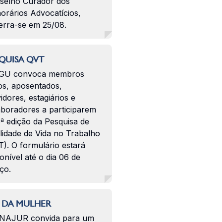
selho Curador dos
orários Advocatícios,
erra-se em 25/08.
QUISA QVT
GU convoca membros
os, aposentados,
idores, estagiários e
aboradores a participarem
ª edição da Pesquisa de
lidade de Vida no Trabalho
). O formulário estará
onível até o dia 06 de
ço.
 DA MULHER
NAJUR convida para um