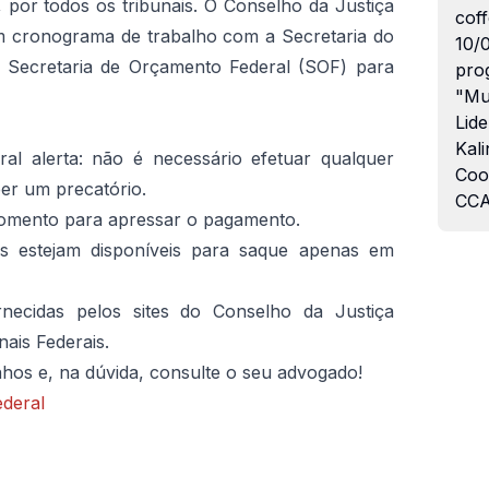
, por todos os tribunais. O Conselho da Justiça
coff
m cronograma de trabalho com a Secretaria do
10/
 Secretaria de Orçamento Federal (SOF) para
pro
"Mu
Lide
Kali
al alerta: não é necessário efetuar qualquer
Coo
er um precatório.
CCA
omento para apressar o pagamento.
s estejam disponíveis para saque apenas em
necidas pelos sites do Conselho da Justiça
nais Federais.
nhos e, na dúvida, consulte o seu advogado!
ederal