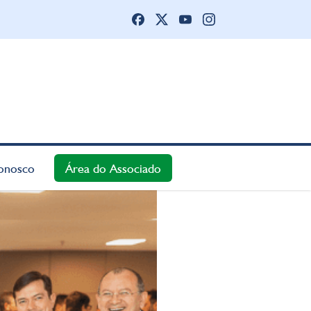
onosco
Área do Associado