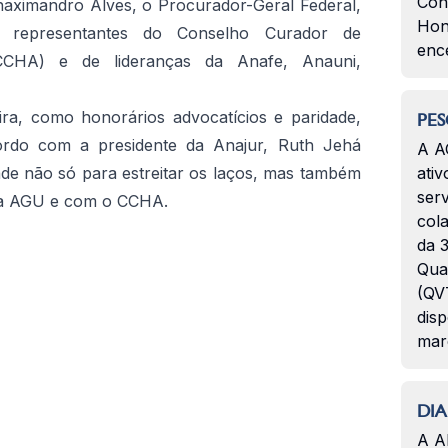
Con
naximandro Alves, o Procurador-Geral Federal,
Hon
 representantes do Conselho Curador de
enc
(CCHA) e de lideranças da Anafe, Anauni,
ira, como honorários advocatícios e paridade,
PES
ordo com a presidente da Anajur, Ruth Jehá
A A
ade não só para estreitar os laços, mas também
ativ
serv
m a AGU e com o CCHA.
col
da 3
Qua
(QVT
disp
mar
DIA
A A