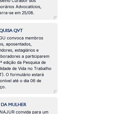
selho Curador dos
orários Advocatícios,
erra-se em 25/08.
QUISA QVT
GU convoca membros
os, aposentados,
idores, estagiários e
aboradores a participarem
ª edição da Pesquisa de
lidade de Vida no Trabalho
). O formulário estará
onível até o dia 06 de
ço.
 DA MULHER
NAJUR convida para um