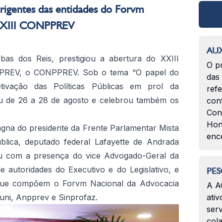
irigentes das entidades do Forvm
 XXIII CONPPREV
AUX
bas dos Reis, prestigiou a abertura do XXIII
O p
PREV, o CONPPREV. Sob o tema “O papel do
das
tivação das Políticas Públicas em prol da
ref
eu de 26 a 28 de agosto e celebrou também os
con
Con
Hon
agna do presidente da Frente Parlamentar Mista
enc
lica, deputado federal Lafayette de Andrada
u com a presença do vice Advogado-Geral da
 autoridades do Executivo e do Legislativo, e
PES
s que compõem o Forvm Nacional da Advocacia
A A
auni, Anpprev e Sinprofaz.
ativ
serv
col