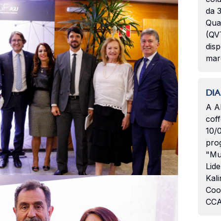
da 3
Qua
(QVT
disp
mar
DIA
A A
coff
10/
pro
"Mu
Lide
Kali
Coo
CCA