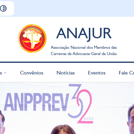
ANAJUR
Associação Nacional dos Membros das
Carreiras da Advocacia-Geral da União
s
Convênios
Notícias
Eventos
Fale C