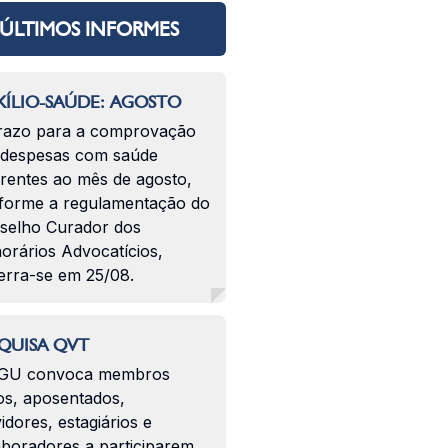
ÚLTIMOS INFORMES
ÍLIO-SAÚDE: AGOSTO
razo para a comprovação
 despesas com saúde
erentes ao mês de agosto,
forme a regulamentação do
selho Curador dos
orários Advocatícios,
erra-se em 25/08.
QUISA QVT
GU convoca membros
os, aposentados,
idores, estagiários e
aboradores a participarem