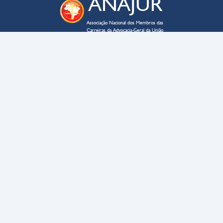
ANAJUR
Associação Nacional dos Membros das
Carreiras da Advocacia-Geral da União
ENDEREÇO
SAUS QD. 03 – lote 02 – bloco C
Edifício Business Point, sala 705
CEP
70070-934
–
Brasília – DF
CONTATO
anajur@anajur.org.br
(61) 3322-9054
HORÁRIO DE FUNCIONAMENTO
9h às 17h