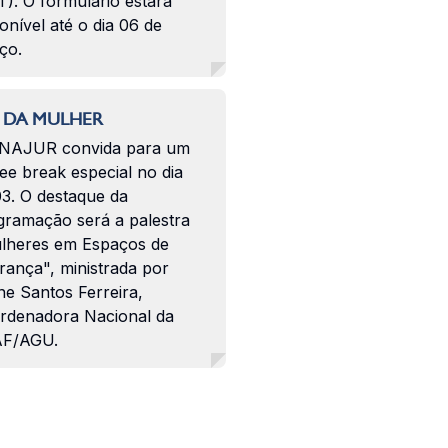
). O formulário estará
onível até o dia 06 de
ço.
 DA MULHER
NAJUR convida para um
ee break especial no dia
03. O destaque da
gramação será a palestra
lheres em Espaços de
rança", ministrada por
ne Santos Ferreira,
rdenadora Nacional da
F/AGU.