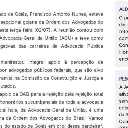
AUX
ado de Goiás, Francisco Antonio Nunes, esteve
O p
a seccional goiana da Ordem dos Advogados do
das
nesta terça-feira (02/07). A reunião contou com
ref
Advocacia-Geral da União (AGU) e teve como
con
Con
gativas das carreiras da Advocacia Pública
Hon
enc
anifestou integral apoio à percepção de
or advogados públicos federais, que são alvo
amita na Comissão de Constituição e Justiça e
PES
utados.
A A
apoio da OAB para a rejeição pela rejeição total
ativ
serv
 honorários sucumbenciais de toda a advocacia
col
ial hoje, da Advocacia-Geral da União, é uma
da 3
eira da Ordem dos Advogados do Brasil. Vamos
Qua
es do estado de Goiás em prol dessa bandeira”,