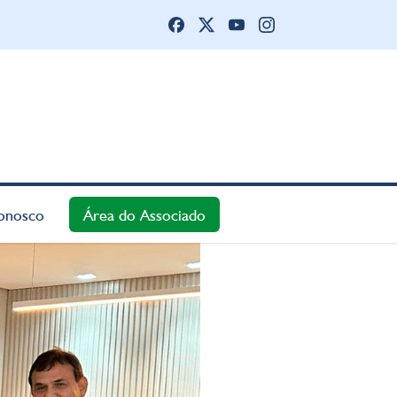
onosco
Área do Associado