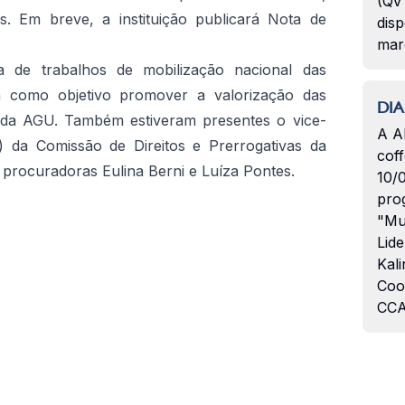
(QVT
s. Em breve, a instituição publicará Nota de
disp
mar
a de trabalhos de mobilização nacional das
em como objetivo promover a valorização das
DIA
o da AGU. Também estiveram presentes o vice-
A A
l) da Comissão de Direitos e Prerrogativas da
coff
 procuradoras Eulina Berni e Luíza Pontes.
10/
pro
"Mu
Lide
Kali
Coo
CCA