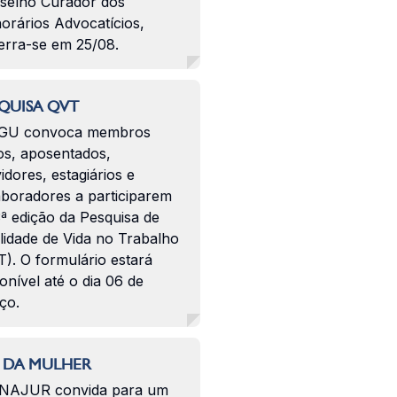
selho Curador dos
orários Advocatícios,
erra-se em 25/08.
QUISA QVT
GU convoca membros
os, aposentados,
idores, estagiários e
aboradores a participarem
ª edição da Pesquisa de
lidade de Vida no Trabalho
). O formulário estará
onível até o dia 06 de
ço.
 DA MULHER
NAJUR convida para um