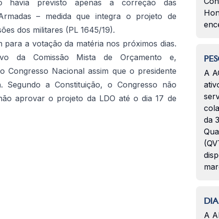
Con
vo havia previsto apenas a correção das
Hon
rmadas – medida que integra o projeto de
enc
es dos militares (PL 1645/19).
 para a votação da matéria nos próximos dias.
ivo da Comissão Mista de Orçamento e,
PES
do Congresso Nacional assim que o presidente
A A
a. Segundo a Constituição, o Congresso não
ativ
serv
não aprovar o projeto da LDO até o dia 17 de
col
da 3
Qua
(QVT
disp
mar
DIA
A A