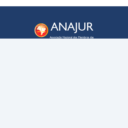
ANAJUR
Associação Nacional dos Membros das
Carreiras da Advocacia-Geral da União
ENDEREÇO
SAUS QD. 03 – lote 02 – bloco C
Edifício Business Point, sala 705
CEP
70070-934
–
Brasília – DF
CONTATO
anajur@anajur.org.br
(61) 3322-9054