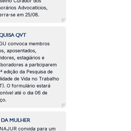
selho Curador dos
orários Advocatícios,
erra-se em 25/08.
QUISA QVT
GU convoca membros
os, aposentados,
idores, estagiários e
aboradores a participarem
ª edição da Pesquisa de
lidade de Vida no Trabalho
). O formulário estará
onível até o dia 06 de
ço.
 DA MULHER
NAJUR convida para um