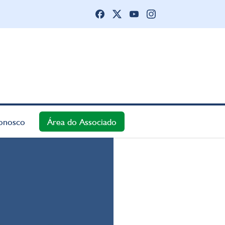
onosco
Área do Associado