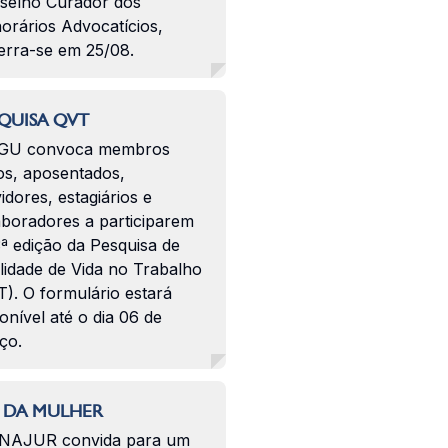
selho Curador dos
orários Advocatícios,
erra-se em 25/08.
QUISA QVT
GU convoca membros
os, aposentados,
idores, estagiários e
aboradores a participarem
ª edição da Pesquisa de
lidade de Vida no Trabalho
). O formulário estará
onível até o dia 06 de
ço.
 DA MULHER
NAJUR convida para um