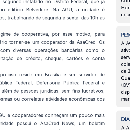
Con
segundo instalado no Distrito Federal, que já
Hon
no edifício Belvedere. Na AGU, a unidade é
enc
os, trabalhando de segunda a sexta, das 10h ás
regime de cooperativa, por esse motivo, para
PES
ssário tornar-se um cooperador da AsaCred. Os
A A
com diversas operações bancárias como o
ativ
serv
itação de crédito, cheque, cartões e conta
col
da 3
preciso residir em Brasília e ser servidor de
Qua
ública Federal, Defensoria Pública Federal e
(QVT
 além de pessoas jurídicas, sem fins lucrativos,
disp
smas ou correlatas atividades econômicas dos
mar
 AGU e cooperadores conheçam um pouco mais
DIA
 unidade possui o AsaCred News, um boletim
A A