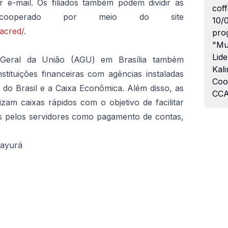
 e-mail. Os filiados também podem dividir as
coff
o cooperado por meio do site
10/
acred/
.
pro
"Mu
Lide
-Geral da União (AGU) em Brasília também
Kali
tituições financeiras com agências instaladas
Coo
o do Brasil e a Caixa Econômica. Além disso, as
CCA
izam caixas rápidos com o objetivo de facilitar
itas pelos servidores como pagamento de contas,
mayurá