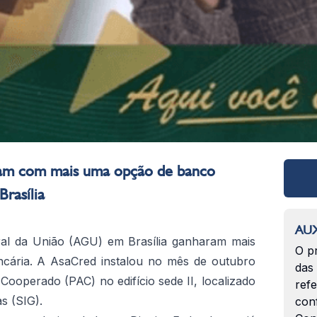
am com mais uma opção de banco
Brasília
AUX
ral da União (AGU) em Brasília ganharam mais
O p
ncária. A AsaCred instalou no mês de outubro
das
ooperado (PAC) no edifício sede II, localizado
ref
s (SIG).
con