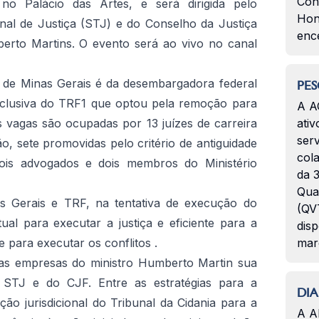
Con
no Palácio das Artes, e será dirigida pelo
Hon
nal de Justiça (STJ) e do Conselho da Justiça
enc
berto Martins.
O evento será ao vivo no canal
 de Minas Gerais é da desembargadora federal
PES
xclusiva do TRF1 que optou pela remoção para
A A
 vagas são ocupadas por 13 juízes de carreira
ativ
serv
ão, sete promovidas pelo critério de antiguidade
col
ois advogados e dois membros do Ministério
da 3
Qua
s Gerais e TRF, na tentativa de execução do
(QVT
tual para executar a justiça e eficiente para a
disp
e para executar os conflitos .
mar
das empresas do ministro Humberto Martin sua
o STJ e do CJF.
Entre as estratégias para a
DIA
ção jurisdicional do Tribunal da Cidania para a
A A