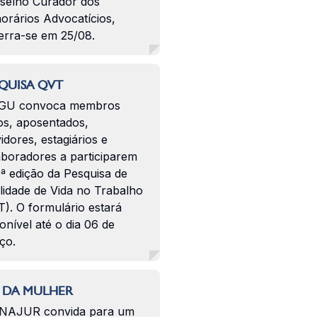
selho Curador dos
orários Advocatícios,
erra-se em 25/08.
QUISA QVT
GU convoca membros
os, aposentados,
idores, estagiários e
aboradores a participarem
ª edição da Pesquisa de
lidade de Vida no Trabalho
). O formulário estará
onível até o dia 06 de
ço.
 DA MULHER
NAJUR convida para um