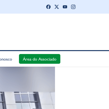
onosco
Área do Associado