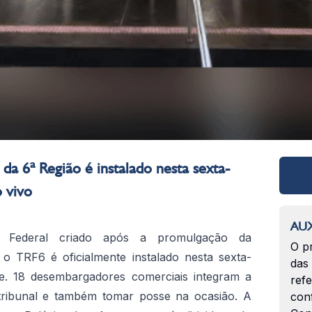
 da 6ª Região é instalado nesta sexta-
o vivo
AUX
al Federal criado após a promulgação da
O p
 o TRF6 é oficialmente instalado nesta sexta-
das
te.
18 desembargadores comerciais integram a
ref
 tribunal e também tomar posse na ocasião.
A
con