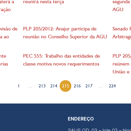
aterá a
reunirá nesta terça
segunda 
ração
AGU
visão de
PLP 205/2012: Anajur participa de
Senado 
da ao
reunião no Conselho Superior da AGU
Arbitra
nte
PEC 555: Trabalho das entidades de
PLP 205/
rias
classe motiva novos requerimentos
reúnem 
União e
1
...
213
214
215
216
217
...
224
ENDEREÇO
SAUS QD. 03 – lote 02 – blo