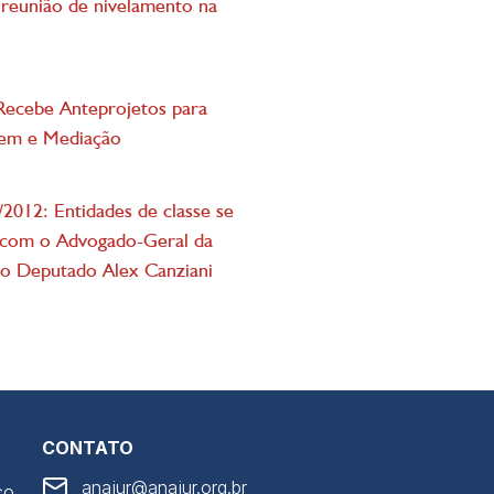
reunião de nivelamento na
Recebe Anteprojetos para
gem e Mediação
2012: Entidades de classe se
com o Advogado-Geral da
 o Deputado Alex Canziani
CONTATO
anajur@anajur.org.br
co