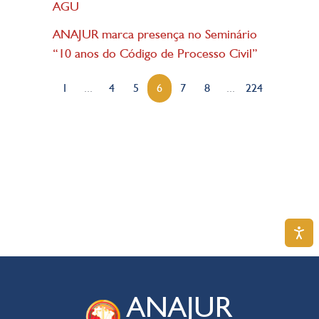
AGU
ANAJUR marca presença no Seminário
“10 anos do Código de Processo Civil”
1
...
4
5
6
7
8
...
224
ANAJUR