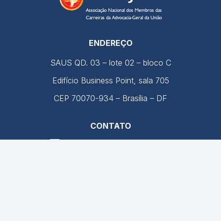
Associação Nacional dos Membros das
Carreiras da Advocacia-Geral da União
ENDEREÇO
SAUS QD. 03 – lote 02 – bloco C
Edifício Business Point, sala 705
CEP
70070-934
–
Brasília – DF
CONTATO
anajur@anajur.org.br
(61) 3322-9054
HORÁRIO DE FUNCIONAMENTO
9h às 17h